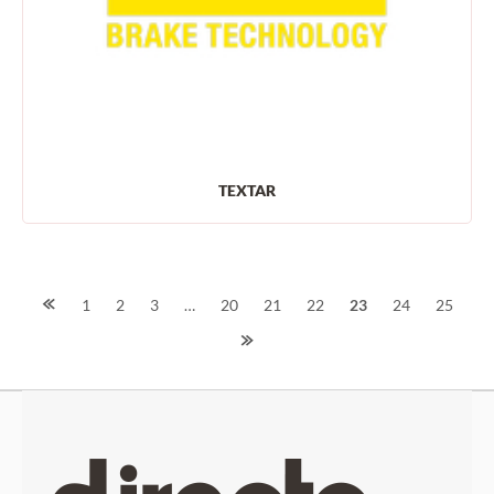
TEXTAR
Navegación
1
2
3
…
20
21
22
23
24
25
de
entradas