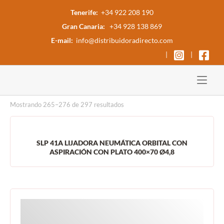
Ir
Tenerife:
+34 922 208 190
al
Gran Canaria:
+34 928 138 869
contenido
E-mail:
info@distribuidoradirecto.com
|
|
Inicio
Mostrando 265–276 de 297 resultados
SLP 41A LIJADORA NEUMÁTICA ORBITAL CON
ASPIRACIÓN CON PLATO 400×70 Ø4,8