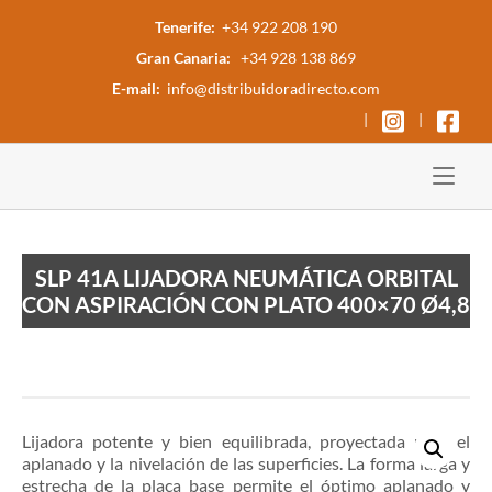
Ir
Tenerife:
+34 922 208 190
al
Gran Canaria:
+34 928 138 869
contenido
E-mail:
info@distribuidoradirecto.com
|
|
Inicio
SLP 41A LIJADORA NEUMÁTICA ORBITAL
CON ASPIRACIÓN CON PLATO 400×70 Ø4,8
Lijadora potente y bien equilibrada, proyectada para el
aplanado y la nivelación de las superficies. La forma larga y
estrecha de la placa base permite el óptimo aplanado y