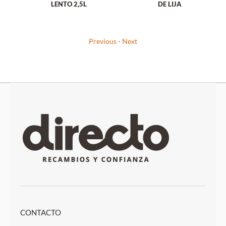
 9
LENTO 2,5L
DE LIJA
Previous
-
Next
CONTACTO