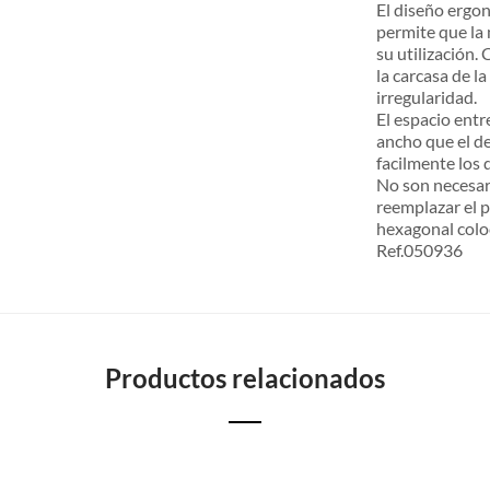
El diseño ergo
permite que la
su utilización.
la carcasa de l
irregularidad.
El espacio entr
ancho que el d
facilmente los 
No son necesar
reemplazar el p
hexagonal coloc
Ref.050936
Productos relacionados