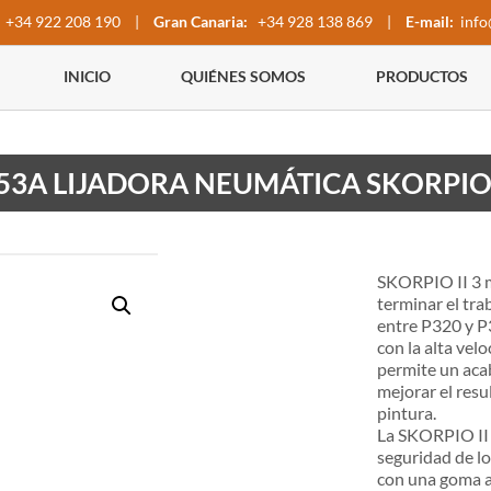
+34 922 208 190
|
Gran Canaria:
+34 928 138 869
|
E-mail:
info
INICIO
QUIÉNES SOMOS
PRODUCTOS
53A LIJADORA NEUMÁTICA SKORPIO 
SKORPIO II 3 m
terminar el tra
entre P320 y P
con la alta vel
permite un acab
mejorar el resu
pintura.
La SKORPIO II 
seguridad de lo
con una goma a